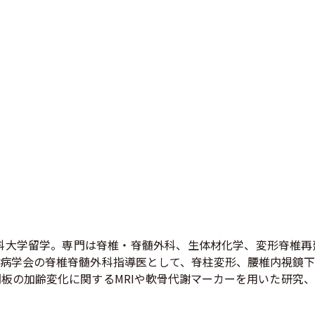
バニー医科大学留学。専門は脊椎・脊髄外科、生体材化学、変形脊
病学会の脊椎脊髄外科指導医として、脊柱変形、腰椎内視鏡下
板の加齢変化に関するMRIや軟骨代謝マーカーを用いた研究