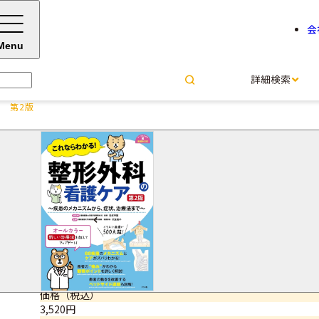
会
Menu
詳細検索
 第2版
これならわかる！ 整形外科の
松本 守雄＝監修
代永 聡子＝監修
サイズ・ページ数
B5判・344ページ
ISBNコード
9784816378218
価格（税込）
3,520円