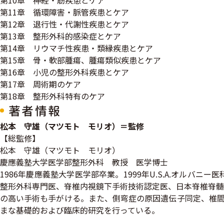
第10章 神経・筋疾患とケア
第11章 循環障害・脈管疾患とケア
第12章 退行性・代謝性疾患とケア
第13章 整形外科的感染症とケア
第14章 リウマチ性疾患・類縁疾患とケア
第15章 骨・軟部腫瘍、腫瘍類似疾患とケア
第16章 小児の整形外科疾患とケア
第17章 周術期のケア
第18章 整形外科特有のケア
著者情報
松本 守雄（マツモト モリオ）＝監修
【総監修】
松本 守雄（マツモト モリオ）
慶應義塾大学医学部整形外科 教授 医学博士
1986年慶應義塾大学医学部卒業。1999年U.S.A.オル
整形外科専門医、脊椎内視鏡下手術技術認定医、日本脊椎脊髄
の高い手術も手がける。また、側弯症の原因遺伝子同定、椎間
まな基礎的および臨床的研究を行っている。