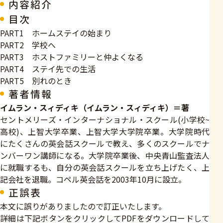
内容紹介
目次
PART1 ホームステイの始まり
PART2 学校へ
PART3 ホストファミリーと仲よくなる
PART4 ステイ先での生活
PART5 別れのとき
著者情報
イムラン・スィディキ（イムラン・スィディキ）＝著
セントメリーズ・インターナショナル・スクール(小学校~
高校)、上智大学卒業、上智大学大学院卒業。大学院時代
にたくさんの英会話スクールで教え、多くのスクールでナ
ンバーワン講師になる。大学院卒業後、中央青山監査法人
に就職するも、自分の英会話スクールを立ち上げたく、上
記会社を退職。コペル英会話を2003年10月に設立。
正誤表
本文に誤りがありましたので訂正いたします。
詳細は下記ボタンをクリックしてPDFをダウンロードして