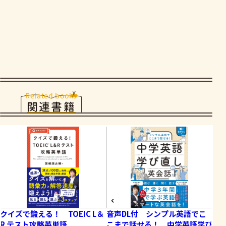
Related books
関連書籍
クイズで鍛える！ TOEIC L＆
音声DL付 シンプル英語でこ
音
R テスト攻略英単語
こまで話せる！ 中学英語学び
る