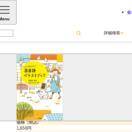
会
Menu
詳細検索
パッと見てわかる！英単語イラ
石原 真弓＝監修
Igloo dining＝絵
サイズ・ページ数
A5判・207ページ
ISBNコード
9784816356384
価格（税込）
1,650円