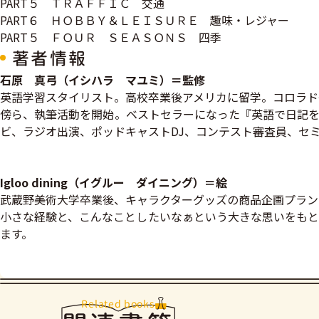
PART５ ＴＲＡＦＦＩＣ 交通
PART６ ＨＯＢＢＹ＆ＬＥＩＳＵＲＥ 趣味・レジャー
PART５ ＦＯＵＲ ＳＥＡＳＯＮＳ 四季
著者情報
石原 真弓（イシハラ マユミ）＝監修
英語学習スタイリスト。高校卒業後アメリカに留学。コロラド
傍ら、執筆活動を開始。ベストセラーになった『英語で日記を
ビ、ラジオ出演、ポッドキャストDJ、コンテスト審査員、セ
Igloo dining（イグルー ダイニング）＝絵
武蔵野美術大学卒業後、キャラクターグッズの商品企画プラン
小さな経験と、こんなことしたいなぁという大きな思いをもと
ます。
Related books