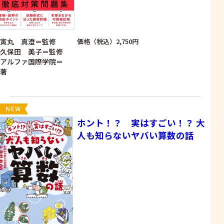
寅丸 真澄＝監修
価格（税込）2,750円
久保田 美子＝監修
アルファ国際学院＝
著
ホント！？ 実はすごい！？ 大
人も知らないヤバい算数の話