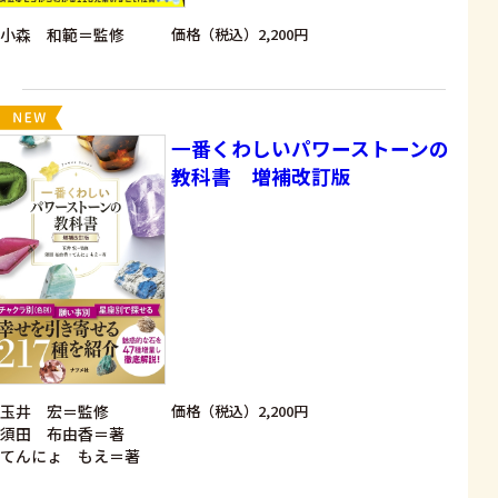
小森 和範＝監修
価格（税込）2,200円
一番くわしいパワーストーンの
教科書 増補改訂版
玉井 宏＝監修
価格（税込）2,200円
須田 布由香＝著
てんにょ もえ＝著