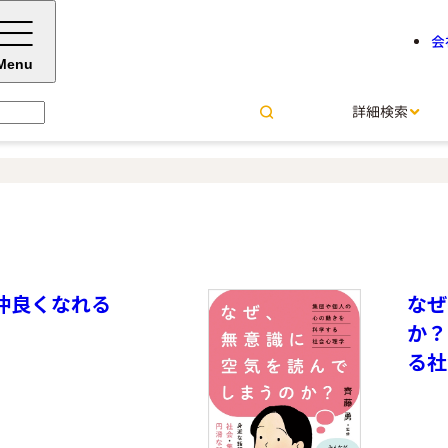
会
Menu
詳細検索
と仲良くなれる
なぜ
か？
る社