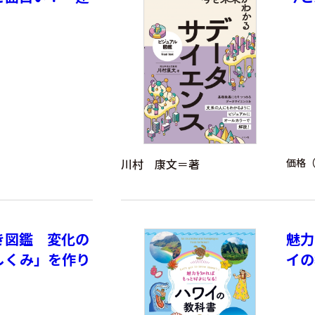
川村 康文＝著
価格（
き図鑑 変化の
魅力
しくみ」を作り
イの