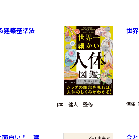
かる建築基準法
世界
山本 健人＝監修
価格（
と面白い！ 建
今と