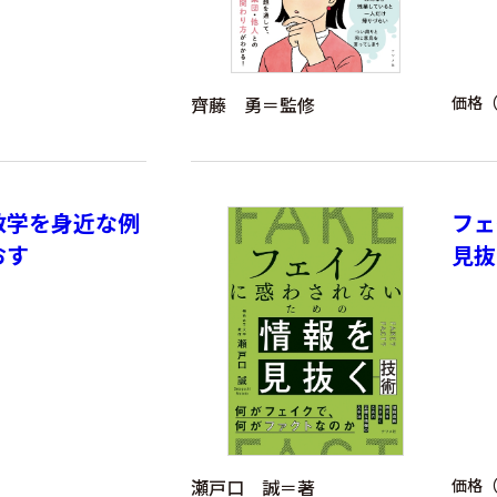
齊藤 勇＝監修
価格（
数学を身近な例
フェ
おす
見抜
瀬戸口 誠＝著
価格（