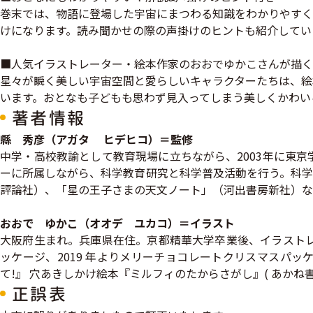
巻末では、物語に登場した宇宙にまつわる知識をわかりやすく
けになります。読み聞かせの際の声掛けのヒントも紹介してい
■人気イラストレーター・絵本作家のおおでゆかこさんが描く
星々が瞬く美しい宇宙空間と愛らしいキャラクターたちは、絵
います。おとなも子どもも思わず見入ってしまう美しくかわい
著者情報
縣 秀彦（アガタ ヒデヒコ）＝監修
中学・高校教諭として教育現場に立ちながら、2003年に東
ーに所属しながら、科学教育研究と科学普及活動を行う。科学
評論社）、「星の王子さまの天文ノート」（河出書房新社）な
おおで ゆかこ（オオデ ユカコ）＝イラスト
大阪府生まれ。兵庫県在住。京都精華大学卒業後、イラストレーター、
ッケージ、2019 年よりメリーチョコレートクリスマスパッ
て!』 穴あきしかけ絵本『ミルフィのたからさがし』( あかね書
正誤表