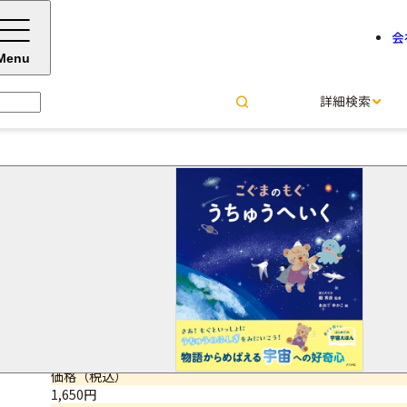
会
Menu
詳細検索
こぐまのもぐ うちゅうへいく
縣 秀彦＝監修
おおで ゆかこ＝イラスト
サイズ・ページ数
A4変型判・48ページ
ISBNコード
9784816378058
価格（税込）
1,650円