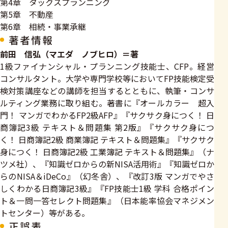
第4章 タックスプランニング
第5章 不動産
第6章 相続・事業承継
著者情報
前田 信弘（マエダ ノブヒロ）＝著
1級ファイナンシャル・プランニング技能士、CFP。経営
コンサルタント。大学や専門学校等においてFP技能検定受
検対策講座などの講師を担当するとともに、執筆・コンサ
ルティング業務に取り組む。著書に『オールカラー 超入
門！ マンガでわかるFP2級AFP』『サクサク身につく！ 日
商簿記3級 テキスト＆問題集 第2版』『サクサク身につ
く！ 日商簿記2級 商業簿記 テキスト＆問題集』『サクサク
身につく！ 日商簿記2級 工業簿記 テキスト＆問題集』（ナ
ツメ社）、『知識ゼロからの新NISA活用術』『知識ゼロか
らのNISA＆iDeCo』（幻冬舎）、『改訂3版 マンガでやさ
しくわかる日商簿記3級』『FP技能士1級 学科 合格ポイン
ト＆一問一答セレクト問題集』（日本能率協会マネジメン
トセンター）等がある。
正誤表