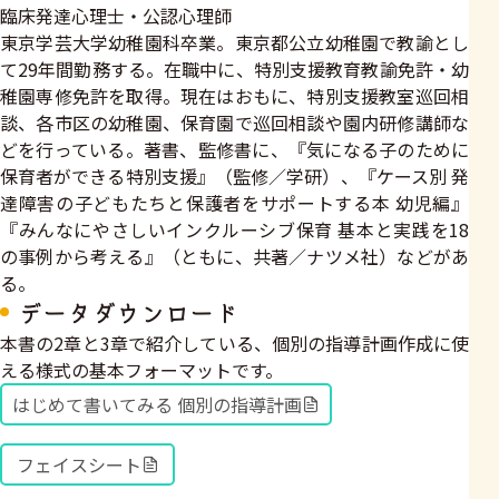
臨床発達心理士・公認心理師
東京学芸大学幼稚園科卒業。東京都公立幼稚園で教諭とし
て29年間勤務する。在職中に、特別支援教育教諭免許・幼
稚園専修免許を取得。現在はおもに、特別支援教室巡回相
談、各市区の幼稚園、保育園で巡回相談や園内研修講師な
どを行っている。著書、監修書に、『気になる子のために
保育者ができる特別支援』（監修／学研）、『ケース別 発
達障害の子どもたちと保護者をサポートする本 幼児編』
『みんなにやさしいインクルーシブ保育 基本と実践を18
の事例から考える』（ともに、共著／ナツメ社）などがあ
る。
データダウンロード
本書の2章と3章で紹介している、個別の指導計画作成に使
える様式の基本フォーマットです。
はじめて書いてみる 個別の指導計画
フェイスシート