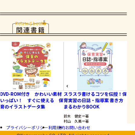
Related books
関連書籍
DVD-ROM付き かわいい素材
スラスラ書けるコツを伝授！保
さ
いっぱい！ すぐに使える 保
育実習の日誌・指導案 書き方
む
育のイラストデータ集
まるわかりBOOK
鈴木 健史＝著
村山 久美＝著
プライバシーポリシー
利用規約
お問い合わせ