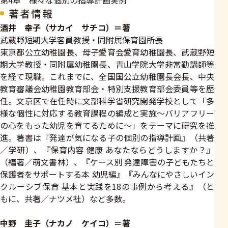
第4章 様々な個別の指導計画実例
著者情報
酒井 幸子（サカイ サチコ）＝著
武蔵野短期大学客員教授・同附属保育園所長
東京都公立幼稚園長、母子愛育会愛育幼稚園長、武蔵野短
期大学教授・同附属幼稚園長、青山学院大学非常勤講師等
を経て現職。これまでに、全国国公立幼稚園長会長、中央
教育審議会幼稚園教育部会・特別支援教育部会委員等を歴
任。文京区で在任時に文部科学省研究開発学校として「多
様な個性に対応する教育課程の編成と実施～バリアフリー
の心をもった幼児を育てるために～」をテーマに研究を推
進。著書は『発達が気になる子の個別の指導計画』（共著
／学研）、『保育内容 健康 あなたならどうしますか？』
（編著／萌文書林）、『ケース別 発達障害の子どもたちと
保護者をサポートする本 幼児編』『みんなにやさしいイン
クルーシブ保育 基本と実践を18の事例から考える』（と
もに、共著／ナツメ社）など多数。
中野 圭子（ナカノ ケイコ）＝著