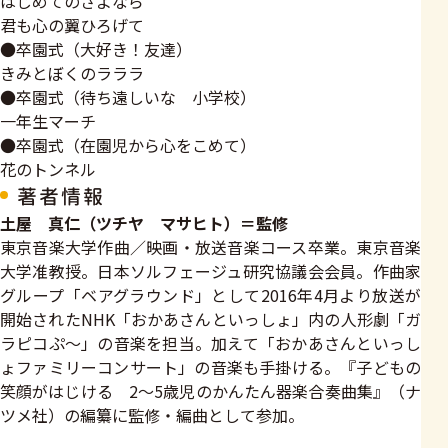
はじめてのさよなら
君も心の翼ひろげて
●卒園式（大好き！友達）
きみとぼくのラララ
●卒園式（待ち遠しいな 小学校）
一年生マーチ
●卒園式（在園児から心をこめて）
花のトンネル
著者情報
土屋 真仁（ツチヤ マサヒト）＝監修
東京音楽大学作曲／映画・放送音楽コース卒業。東京音楽
大学准教授。日本ソルフェージュ研究協議会会員。作曲家
グループ「ベアグラウンド」として2016年4月より放送が
開始されたNHK「おかあさんといっしょ」内の人形劇「ガ
ラピコぷ～」の音楽を担当。加えて「おかあさんといっし
ょファミリーコンサート」の音楽も手掛ける。『子どもの
笑顔がはじける 2～5歳児のかんたん器楽合奏曲集』（ナ
ツメ社）の編纂に監修・編曲として参加。