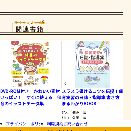
Related books
関連書籍
DVD-ROM付き かわいい素材
スラスラ書けるコツを伝授！保
さ
いっぱい！ すぐに使える 保
育実習の日誌・指導案 書き方
む
育のイラストデータ集
まるわかりBOOK
鈴木 健史＝著
村山 久美＝著
プライバシーポリシー
利用規約
お問い合わせ