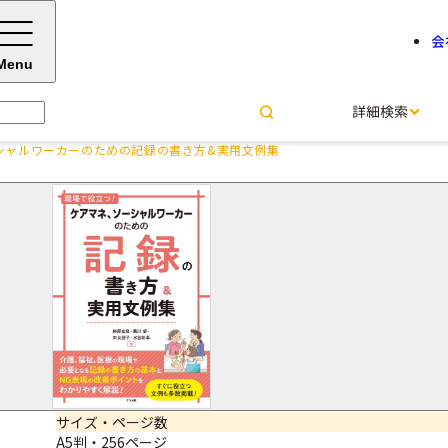
会
Menu
詳細検索
シャルワーカーのための記録の書き方&実用文例集
現場で役立つ！ ケアマネ、ソ
の記録の書き方&実用文例集
榊原 宏昌＝著
黒川 愛＝著
末良 朋子＝著
水谷 彰孝＝著
サイズ・ページ数
A5判・256ページ