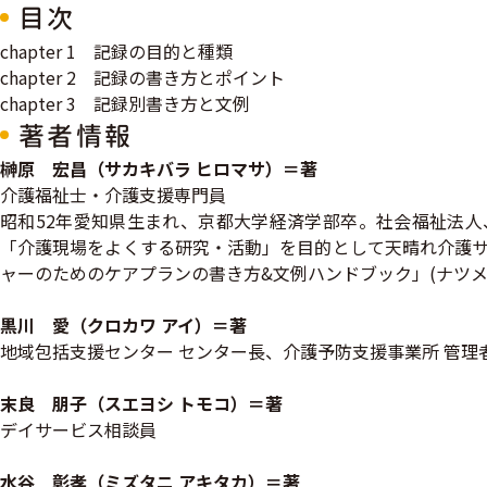
目次
chapter 1 記録の目的と種類
chapter 2 記録の書き方とポイント
chapter 3 記録別書き方と文例
著者情報
榊原 宏昌（サカキバラ ヒロマサ）＝著
介護福祉士・介護支援専門員
昭和52年愛知県生まれ、京都大学経済学部卒。社会福祉法人
「介護現場をよくする研究・活動」を目的として天晴れ介護サ
ャーのためのケアプランの書き方&文例ハンドブック」(ナツメ
黒川 愛（クロカワ アイ）＝著
地域包括支援センター センター長、介護予防支援事業所 管理
末良 朋子（スエヨシ トモコ）＝著
デイサービス相談員
水谷 彰孝（ミズタニ アキタカ）＝著