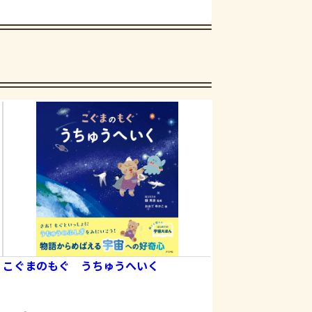
こぐまのもぐ うちゅうへいく
ひらめき大発見！ 
イズ