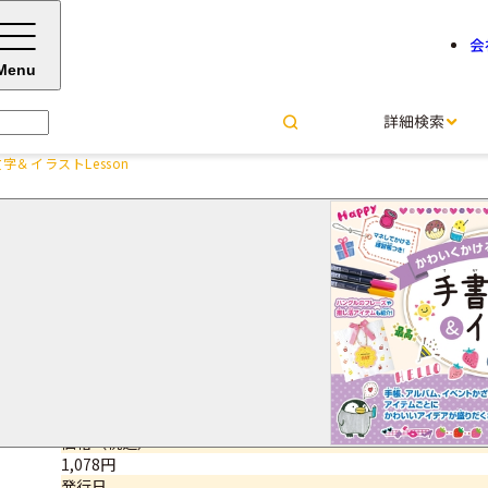
会
Menu
詳細検索
＆イラストLesson
かわいくかけるヒントがいっぱ
ストLesson
サイズ・ページ数
A5判・112ページ
ISBNコード
9784816370908
価格（税込）
1,078円
発行日