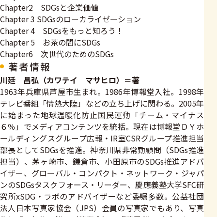
Chapter2 SDGsと企業価値
Chapter 3 SDGsのローカライゼーション
Chapter 4 SDGsをもっと知ろう！
Chapter 5 お茶の間にSDGs
Chapter6 次世代のためのSDGs
著者情報
川廷 昌弘（カワテイ マサヒロ）＝著
1963年兵庫県芦屋市生まれ。1986年博報堂入社。1998年
テレビ番組「情熱大陸」などの立ち上げに関わる。2005年
に始まった地球温暖化防止国民運動「チーム・マイナス
６％」でメディアコンテンツを統括。現在は博報堂ＤＹホ
ールディングスグループ広報・IR室CSRグループ推進担当
部長としてSDGsを推進。神奈川県非常勤顧問（SDGs推進
担当）、茅ヶ崎市、鎌倉市、小田原市のSDGs推進アドバ
イザー、グローバル・コンパクト・ネットワーク・ジャパ
ンのSDGsタスクフォース・リーダー、慶應義塾大学SFC研
究所xSDG・ラボのアドバイザーなど委嘱多数。公益社団
法人日本写真家協会（JPS）会員の写真家でもあり、写真