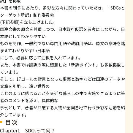
訳」を掲載
本書の制作にあたり、多彩な方々に関わっていただき、「SDGsと
ターゲット新訳」制作委員会
(下記参照)を立ち上げました。
国連文書の原文を尊重しつつ、日本政府仮訳を参考にしながら、日
本語としてわかりやすい
ものを制作。一般的でない専門用語や政府用語は、原文の意味を踏
まえてわかりやすい日本語
にして、必要に応じて注釈を入れています。
また、本書では翻訳の際に留意した「新訳ポイント」も多数掲載し
ています。
そして、17ゴールの背景となった事実と数字などは国連のデータや
文章を引用し、遠い世界の
ことのように感じることを身近な暮らしの中で実感できるように筆
者のコメントを添え、具体的な
事例として、著者が共感する人物が全国各地で行う多彩な活動を紹
介しています。
目次
Chapter1 SDGsって何？