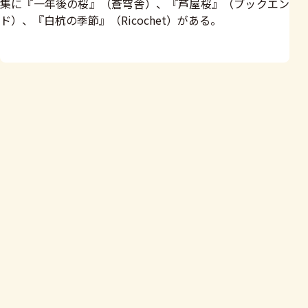
集に『一年後の桜』（蒼穹舎）、『芦屋桜』（ブックエン
ド）、『白杭の季節』（Ricochet）がある。