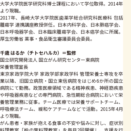
大学大学院医学研究科博士課程において学位取得。2014年
より現職。
2017年、長崎大学大学院医歯薬学総合研究科医療科 包括
腫瘍学 連携講座教授併任。日本内科学会、日本肺癌学会、
日本呼吸器学会、日本臨床腫瘍学会、日本癌学会に所属。
厚生労働省 薬事・食品衛生審議委員会委員。
千歳 はるか（チトセハルカ）＝監修
国立研究開発法人 国立がん研究センター東病院
栄養管理室長
東京家政学院大学 家政学部家政学科 管理栄養士専攻を卒
業以降、旧国立病院・国立東信病院をはじめ6か所の国立
病院にて勤務。政策医療領域である精神疾患、神経筋疾患
や呼吸器疾患などの専門病院、急性期総合病院において栄
養管理業務に従事。チーム医療では栄養サポートチーム、
呼吸療法チーム、緩和ケアチームなどで活動。2015年4月
より現職。
がん患者・家族が抱える食事の不安や悩みに対し、症状別
料理教室「柏の葉料理教室」を毎月2回開催し、支援を行