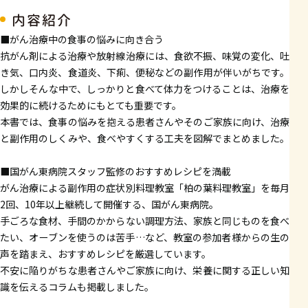
内容紹介
■がん治療中の食事の悩みに向き合う
抗がん剤による治療や放射線治療には、食欲不振、味覚の変化、吐
き気、口内炎、食道炎、下痢、便秘などの副作用が伴いがちです。
しかしそんな中で、しっかりと食べて体力をつけることは、治療を
効果的に続けるためにもとても重要です。
本書では、食事の悩みを抱える患者さんやそのご家族に向け、治療
と副作用のしくみや、食べやすくする工夫を図解でまとめました。
■国がん東病院スタッフ監修のおすすめレシピを満載
がん治療による副作用の症状別料理教室「柏の葉料理教室」を毎月
2回、10年以上継続して開催する、国がん東病院。
手ごろな食材、手間のかからない調理方法、家族と同じものを食べ
たい、オーブンを使うのは苦手…など、教室の参加者様からの生の
声を踏まえ、おすすめレシピを厳選しています。
不安に陥りがちな患者さんやご家族に向け、栄養に関する正しい知
識を伝えるコラムも掲載しました。