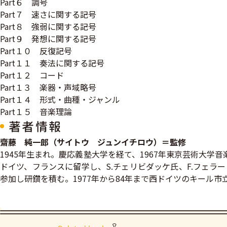
Part６ 調号
Part７ 速さに関する記号
Part８ 強弱に関する記号
Part９ 発想に関する記号
Part１０ 反復記号
Part１１ 奏法に関する記号
Part１２ コード
Part１３ 楽器・声域略号
Part１４ 形式・曲種・ジャンル
Part１５ 音楽理論
著者情報
齋藤 純一郎（サイトウ ジュンイチロウ）＝監修
1945年生まれ。慶応義塾大学を経て、1967年東京芸術大学
ドイツ、フランスに留学し、S.チェリビダッケ氏、F.フェラ
参加し研鑽を積む。1977年から84年まで西ドイツのキール