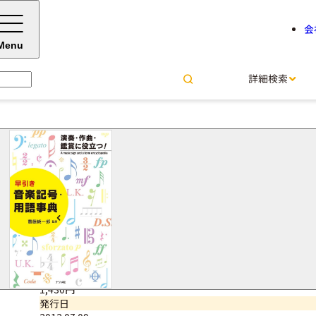
会
Menu
詳細検索
早引き音楽記号・用語事典
齋藤 純一郎＝監修
サイズ・ページ数
B6変型判・256ページ
ISBNコード
9784816352683
価格（税込）
1,430円
発行日