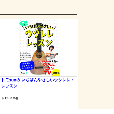
トモsunの いちばんやさしいウクレレ・
OzaShinの誰で
レッスン
トモsun＝著
OzaShin＝著