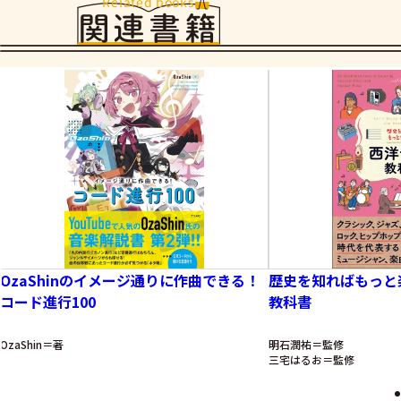
Related books
関連書籍
OzaShinのイメージ通りに作曲できる！
歴史を知ればもっと
コード進行100
教科書
OzaShin＝著
明石潤祐＝監修
三宅はるお＝監修