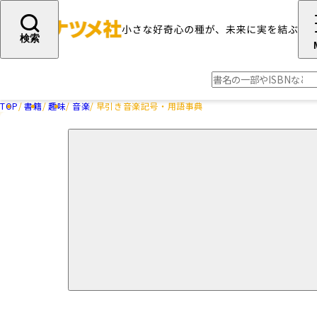
検索
TOP
書籍
趣味
音楽
早引き音楽記号・用語事典