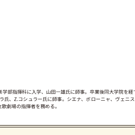
音楽学部指揮科に入学、山田一雄氏に師事。卒業後同大学院を経て、
ーラ氏、Z.コシュラー氏に師事。シエナ、ボローニャ、ヴェニ
市立歌劇場の指揮者を務める。