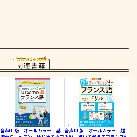
Related books
関連書籍
音声DL版 オールカラー 基
音声DL版 オールカラー 超
オ
礎からレッスン はじめてのフ
入門！書いて覚えるフランス語
る