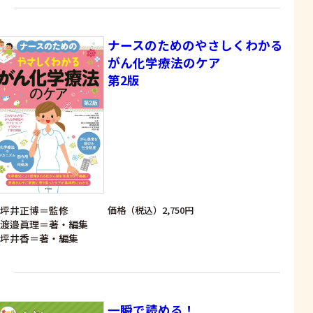
ナースのためのやさしくわかる
がん化学療法のケア
第2版
坪井正博＝監修
価格（税込）2,750円
渡邉眞理＝著・編集
坪井香＝著・編集
一瞬で読める！