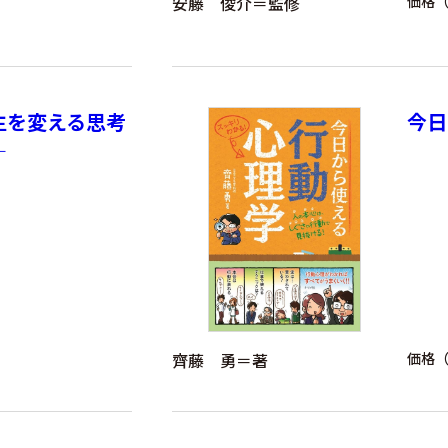
安藤 俊介＝監修
価格（
生を変える思考
今日
―
齊藤 勇＝著
価格（