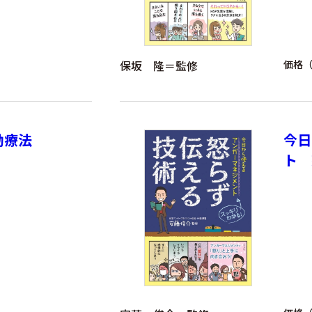
保坂 隆＝監修
価格（
動療法
今日
ト 