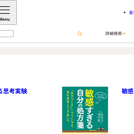
会
Menu
詳細検索
る思考実験
敏感