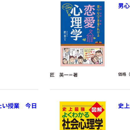
男心
匠 英一＝著
価格（
たい授業 今日
史上