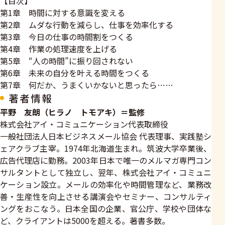
【目次】
第1章 時間に対する意識を変える
第2章 ムダな行動を減らし、仕事を効率化する
第3章 今日の仕事の時間割をつくる
第4章 作業の処理速度を上げる
第5章 “人の時間”に振り回されない
第6章 未来の自分を叶える時間をつくる
第7章 何だか、うまくいかないと思ったら……
著者情報
平野 友朗（ヒラノ トモアキ）＝監修
株式会社アイ・コミュニケーション代表取締役
一般社団法人日本ビジネスメール協会 代表理事、実践塾シ
ェアクラブ主宰。1974年北海道生まれ。筑波大学卒業後、
広告代理店に勤務。2003年日本で唯一のメルマガ専門コン
サルタントとして独立し、翌年、株式会社アイ・コミュニ
ケーション設立。メールの効率化や時間管理など、業務改
善・生産性を向上させる講演会やセミナー、コンサルティ
ングをおこなう。日本全国の企業、官公庁、学校や団体な
ど、クライアントは5000を超える。著書多数。