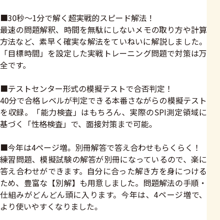
■30秒～1分で解く超実戦的スピード解法！
最速の問題解釈、時間を無駄にしないメモの取り方や計算
方法など、素早く確実な解法をていねいに解説しました。
「目標時間」を設定した実戦トレーニング問題で対策は万
全です。
■テストセンター形式の模擬テストで合否判定！
40分で合格レベルが判定できる本番さながらの模擬テスト
を収録。「能力検査」はもちろん、実際のSPI測定領域に
基づく「性格検査」で、面接対策まで可能。
■今年は4ページ増。別冊解答で答え合わせもらくらく！
練習問題、模擬試験の解答が別冊になっているので、楽に
答え合わせができます。自分に合った解き方を身につける
ため、豊富な【別解】も用意しました。問題解法の手順・
仕組みがどんどん頭に入ります。今年は、4ページ増で、
より使いやすくなりました。