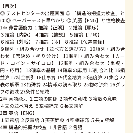
【目次】
◎ テストセンターの出題画面 ◎ 「構造的把握力検査」と
は ◎ ペーパーテスト早わかり ◎ 英語【ENG】と性格検査
1章 非言語能力 １推論【正誤】 ２推論【順序】
３推論【内訳】 ４推論【整数】 ５推論【平均】
６推論【対戦】 ７推論【％】 ８推論【位置関係】
９順列・組み合わせ【並べ方と選び方】 10順列・組み合
わせ【席決め・塗り分け】 11順列・組み合わせ【カー
ド・コイン・サイコロ】 12順列・組み合わせ【重複・
円・応用】 13確率の基礎 14確率の応用 15割合と比 16損
益算 17料金割引 18仕事算 19代金精算 20速度算 21集合 22
表の解釈 23特殊算 24情報の読み取り 25物の流れ 26グラ
フの領域 27条件と領域
2章 言語能力 １二語の関係 ２語句の意味 ３複数の意味
４文の並べ替え ５空欄補充 ６長文読解
3章 英語【ENG】
１同意語 ２反意語 ３英英辞典 ４空欄補充 ５長文読解
4章 構造的把握力検査 １非言語 ２言語