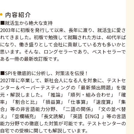
内容紹介
■就活生から絶大な支持
2003年に初版を発行して以来、長年に渡り、就活生に愛さ
れてきました。初版で勉強して就職された方は、40代半ば
になり、働き盛りとして会社に貢献している方も多いかと
思います。そんな、ロングセラーであり、ベストセラーで
ある一冊の最新改訂版です。
■SPIを徹底的に分析し、対策法を伝授！
2027年に卒業して、新社会人になる人を対象に、テストセ
ンター＆ペーパーテスティングの「最新頻出問題」を復
元・解説しました。「推論」「順列・組み合わせ」「確
率」「割合と比」「損益算」「仕事算」「速度算」「集
合」等の非言語能力分野、「二語の関係」「文の並べ替
え」「空欄補充」「長文読解」「英語【ENG】」等の言語
能力分野での徹底した対策が可能です。テストセンターの
自宅での受検に関しても解説しています。