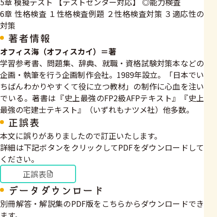
5章 模擬テスト 【テストセンター対応】 ◎能力検査
6章 性格検査 １性格検査例題 ２性格検査対策 ３適応性の
対策
著者情報
オフィス海（オフィスカイ）＝著
学習参考書、問題集、辞典、就職・資格試験対策本などの
企画・執筆を行う企画制作会社。1989年設立。「日本でい
ちばんわかりやすくて役に立つ教材」の制作に心血を注い
でいる。著書は『史上最強のFP2級AFPテキスト』『史上
最強の宅建士テキスト』（いずれもナツメ社）他多数。
正誤表
本文に誤りがありましたので訂正いたします。
詳細は下記ボタンをクリックしてPDFをダウンロードして
ください。
正誤表
データダウンロード
別冊解答・解説集のPDF版をこちらからダウンロードでき
ます。