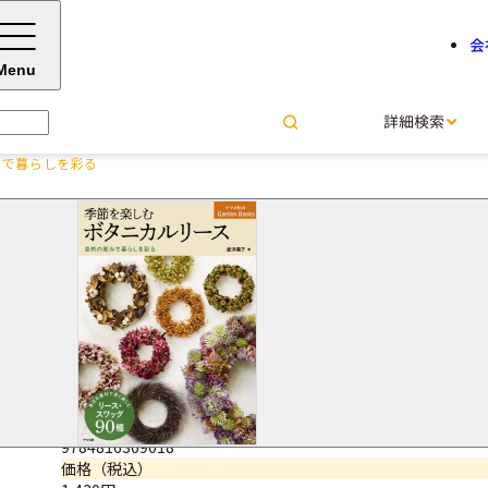
会
Menu
詳細検索
みで暮らしを彩る
季節を楽しむボタニカルリース
を彩る
唐津 攝子＝監修
サイズ・ページ数
B5変型判・96ページ
ISBNコード
9784816369018
価格（税込）