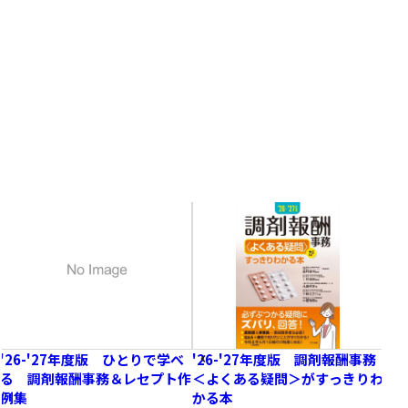
Related books
関連書籍
'26-'27年度版 ひとりで学べ
'26-'27年度版 調剤報酬事務
基
る 調剤報酬事務＆レセプト作
＜よくある疑問＞がすっきりわ
第3
例集
かる本