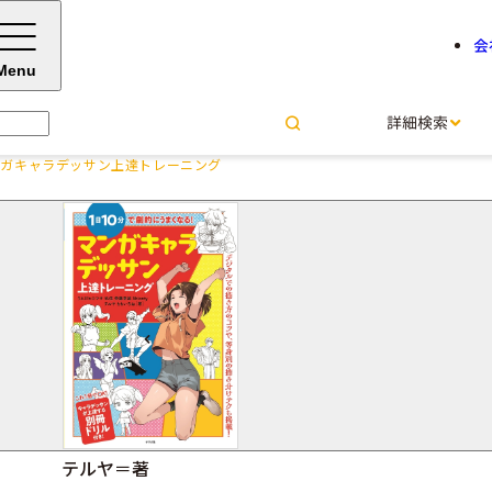
会
Menu
詳細検索
ンガキャラデッサン上達トレーニング
1日10分で劇的にうまくなる
達トレーニング
玖住＝著
うえだヒロマサ＝著
Shionty＝著
斎藤 幸延＝著
ももいろね＝著
テルヤ＝著