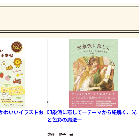
かわいいイラストお
印象派に恋して―テーマから紐解く、光
と色彩の魔法―
佐藤 晃子＝著