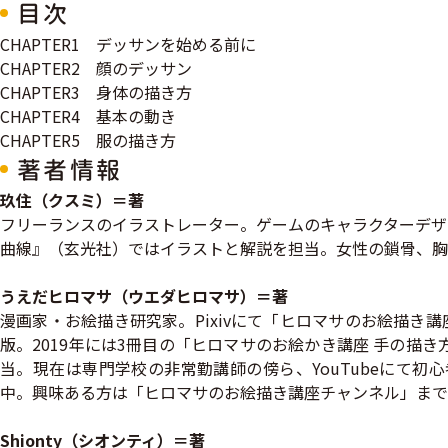
目次
CHAPTER1 デッサンを始める前に
CHAPTER2 顔のデッサン
CHAPTER3 身体の描き方
CHAPTER4 基本の動き
CHAPTER5 服の描き方
著者情報
玖住（クスミ）＝著
フリーランスのイラストレーター。ゲームのキャラクターデザ
曲線』（玄光社）ではイラストと解説を担当。女性の鎖骨、
うえだヒロマサ（ウエダヒロマサ）＝著
漫画家・お絵描き研究家。Pixivにて「ヒロマサのお絵描き
版。2019年には3冊目の「ヒロマサのお絵かき講座 手の描き
当。現在は専門学校の非常勤講師の傍ら、YouTubeにて
中。興味ある方は「ヒロマサのお絵描き講座チャンネル」まで
Shionty（シオンティ）＝著