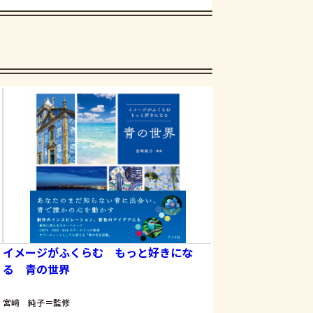
イメージがふくらむ もっと好きにな
イメージがふくらむ
る 青の世界
る 赤の世界
宮﨑 純子＝監修
宮﨑 純子＝監修