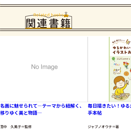
Related books
関連書籍
名画に魅せられて―テーマから紐解く、
毎日描きたい！ゆる
移りゆく美と物語―
手本帖
田中 久美子＝監修
ジャブノオウチ＝著