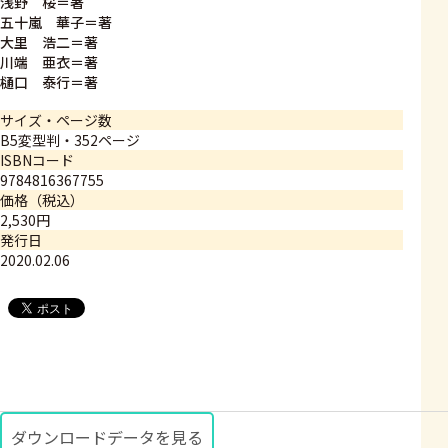
浅野 桜＝著
五十嵐 華子＝著
大里 浩二＝著
川端 亜衣＝著
樋口 泰行＝著
サイズ・ページ数
B5変型判・352ページ
ISBNコード
9784816367755
価格（税込）
2,530円
発行日
2020.02.06
ダウンロードデータを見る