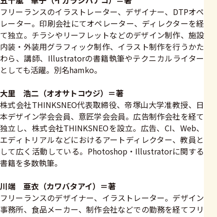
五十嵐 華子（イガラシハナコ）＝著
フリーランスのイラストレーター、デザイナー、DTPオペ
レーター。印刷会社にてオペレーター、ディレクターを経
て独立。チラシやリーフレットなどのデザイン制作、施設
内装・外装用グラフィック制作、イラスト制作を行うかた
わら、講師、Illustratorの書籍執筆やテクニカルライター
としても活躍。別名hamko。
大里 浩二（オオサトコウジ）＝著
株式会社THINKSNEO代表取締役、帝塚山大学准教授、日
本デザイン学会会員、意匠学会会員。広告制作会社を経て
独立し、株式会社THINKSNEOを設立。広告、CI、Web、
エディトリアルなどにおけるアートディレクター、教員と
して広く活動している。Photoshop・Illustratorに関する
書籍を多数執筆。
川端 亜衣（カワバタアイ）＝著
フリーランスのデザイナー、イラストレーター。デザイン
事務所、食品メーカー、制作会社などでの勤務を経てフリ