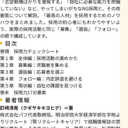
「志望動機ばかりを重視する」「自社に必要な能力を把握
していない」など、やってしまいがちなNG採用と、その改
善策について解説。「最高の人材」を採用するためのノウ
ハウをまとめました。採用の初心者にもわかりやすいよ
う、実際の採用活動と同じ「募集」「選抜」「フォロー」
の順で構成しています。
目次
巻頭 採用力チェックシート
第１章 全体編：採用活動の進めかた
第２章 募集編：求職者を集める
第３章 選抜編：応募者を選ぶ
第４章 フォロー編：内定辞退を避ける
第５章 現状編：自社の課題を見つける
巻末 採用力17の要素
著者情報
釘崎清秀（クギサキキヨヒデ）＝著
株式会社パフ代表取締役。明治学院大学経済学部在学時よ
りリクルート（現リクルートキャリア）で就職情報誌の営