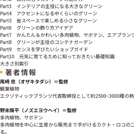
Part3 インテリアの主役になる大きなグリーン
Part4 アクセントになる中くらいのグリーン
Part5 省スペースで楽しめる小さなグリーン
Part6 グリーンの飾り方アイデア
Part7 かんたん＆かわいい多肉植物、サボテン、エアプラン
Part8 グリーンが主役のコンテナガーデン
Part9 センスを学びたいショップガイド
Part10 元気に育てるために知っておきたい基礎知識
大きさ別索引
著者情報
尾崎 忠（オザキタダシ）＝監修
観葉植物
エクゾティックプランツ代表取締役として約2500~3000
野末陽平（ノズエヨウヘイ）＝監修
多肉植物、サボテン
多肉植物を中心に生産から販売まで手がけるカクト・ロコの二
る。