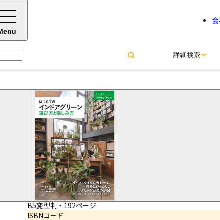
会
Menu
詳細検索
はじめてのインドアグリーン
選び方と楽しみ方
尾崎 忠＝監修
野末陽平＝監修
藤川史雄＝監修
サイズ・ページ数
B5変型判・192ページ
ISBNコード