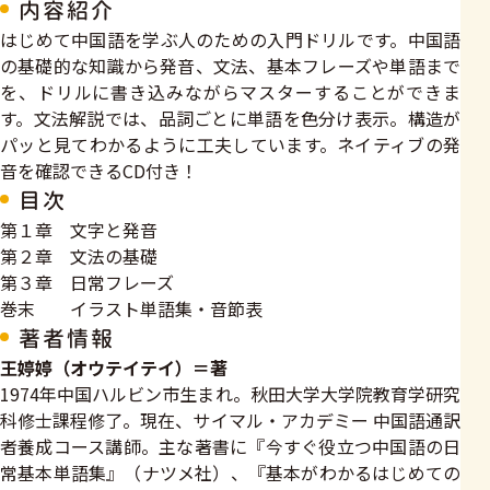
内容紹介
はじめて中国語を学ぶ人のための入門ドリルです。中国語
の基礎的な知識から発音、文法、基本フレーズや単語まで
を、ドリルに書き込みながらマスターすることができま
す。文法解説では、品詞ごとに単語を色分け表示。構造が
パッと見てわかるように工夫しています。ネイティブの発
音を確認できるCD付き！
目次
第１章 文字と発音
第２章 文法の基礎
第３章 日常フレーズ
巻末 イラスト単語集・音節表
著者情報
王婷婷（オウテイテイ）＝著
1974年中国ハルビン市生まれ。秋田大学大学院教育学研究
科修士課程修了。現在、サイマル・アカデミー 中国語通訳
者養成コース講師。主な著書に『今すぐ役立つ中国語の日
常基本単語集』（ナツメ社）、『基本がわかるはじめての